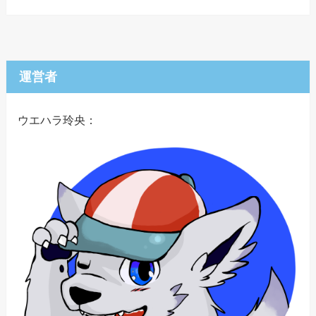
運営者
ウエハラ玲央：