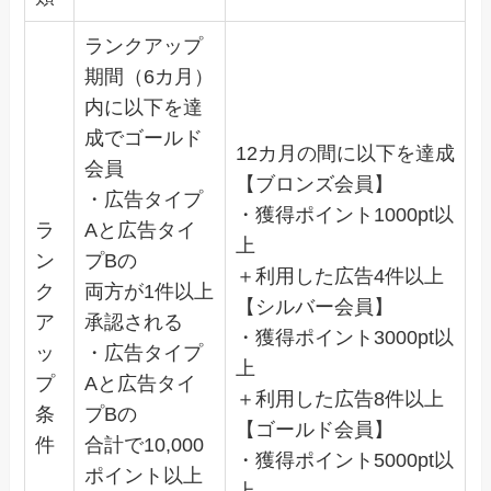
ランクアップ
期間（6カ月）
内に以下を達
成でゴールド
12カ月の間に以下を達成
会員
【ブロンズ会員】
・広告タイプ
・獲得ポイント1000pt以
ラ
Aと広告タイ
上
ン
プBの
＋利用した広告4件以上
ク
両方が1件以上
【シルバー会員】
ア
承認される
・獲得ポイント3000pt以
ッ
・広告タイプ
上
プ
Aと広告タイ
＋利用した広告8件以上
条
プBの
【ゴールド会員】
件
合計で10,000
・獲得ポイント5000pt以
ポイント以上
上