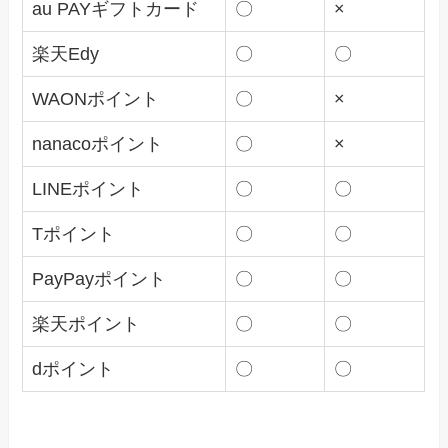
au PAYギフトカード
〇
×
楽天Edy
〇
〇
WAONポイント
〇
×
nanacoポイント
〇
×
LINEポイント
〇
〇
Tポイント
〇
〇
PayPayポイント
〇
〇
楽天ポイント
〇
〇
dポイント
〇
〇