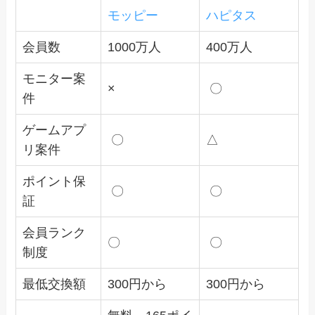
モッピー
ハピタス
会員数
1000万人
400万人
モニター案
×
〇
件
ゲームアプ
〇
△
リ案件
ポイント保
〇
〇
証
会員ランク
〇
〇
制度
最低交換額
300円から
300円から